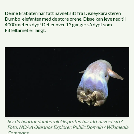
Denne krabaten har fått navnet sitt fra Disneykarakteren
Dumbo, elefanten med de store ørene. Disse kan leve ned til
4000 meters dyp! Det er over 13 ganger så dypt som
Eiffeltårnet er langt.
Ser du hvorfor dumbo-blekkspruten har fått navnet sitt?
Foto: NOAA Okeanos Explorer, Public Domain / Wikimedia
Commons.