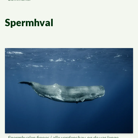
Spermhval
Spermhvalen finnes i alle verdenshav, og de var lenge