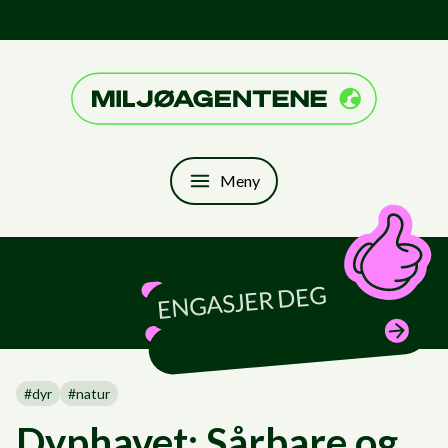
Hopp til innhold
Om oss
Kontakt oss
Nettbutikk
Til forsiden
Meny
ENGASJER DEG
— BLI MILJØAGENT
#
dyr
#
natur
Dyphavet: Sårbare og