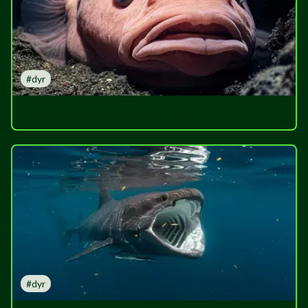
#
dyr
Verdens styggeste dyr? Møt blobfisken!
#
dyr