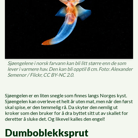
Sjøengelene i norsk farvann kan bli litt større enn de som
lever i varmere hav. Den kan bli opptil 8 cm. Foto: Alexander
Semenor / Flickr, CC BY-NC 2.0.
Sjøengelen er en liten snegle som finnes langs Norges kyst.
Sjøengelen kan overleve et helt år uten mat, men når den først
skal spise, er den temmelig rå. Da skyter den nemlig ut
kroker som den bruker for å dra byttet sitt ut av skallet for
deretter å sluke det. Og likevel kalles den engel!
Dumboblekksprut