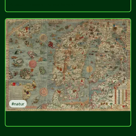
Brugde: En gigant i norske farvann
#
natur
Mysterier fra havet