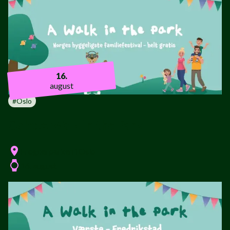
16.
august
#
Oslo
Oslo: A Walk in the Park
Frognerparken i Oslo
16. august