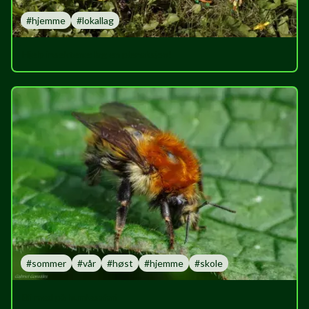
#
hjemme
#
lokallag
Hjelp insektene: lag en plenaksjon!
#
sommer
#
vår
#
høst
#
hjemme
#
skole
Bli med på humlesafari