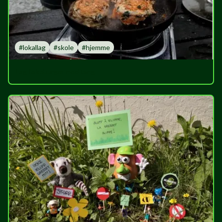
#
lokallag
#
skole
#
hjemme
Lag fiskeburger med tang