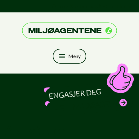
Hopp til innhold
Om oss
Kontakt oss
Nettbutikk
Til forsiden
Meny
ENGASJER DEG
— BLI MILJØAGENT
Aktiviteter