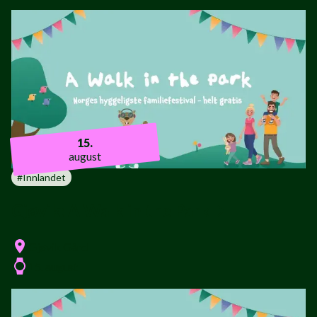
15.
august
#
Innlandet
Gjøvik: A Walk in the Park
Gjøvik Gård
15. august