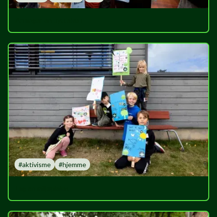
Arranger en byttefest
#
aktivisme
#
hjemme
Lag en miljøplakat