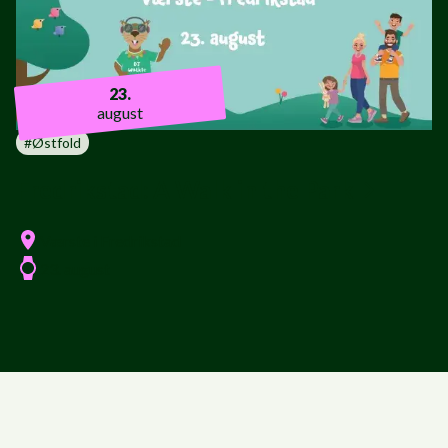
23.
august
#
Østfold
Fredrikstad: A Walk in the Park
Værste i Fredrikstad
23. august