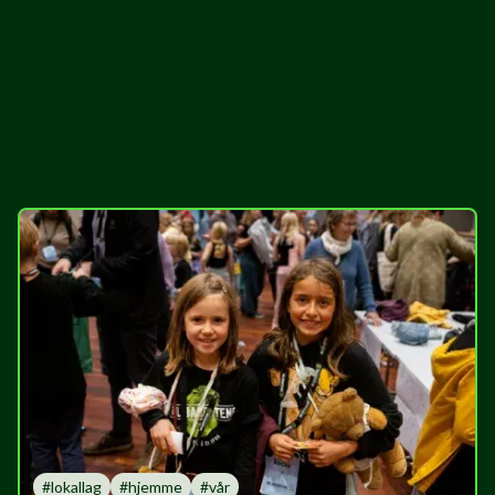
Det er masse du kan gjøre for klimaet
og miljøet! Her finner du miljøtips og
aktiviteter du kan gjøre hjemme, på
skolen og sammen med andre
miljøagenter.
#
lokallag
#
hjemme
#
vår