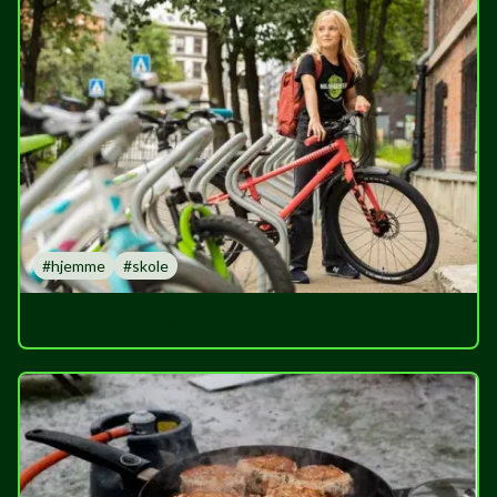
#
hjemme
#
skole
Sett sykkelen din i stand