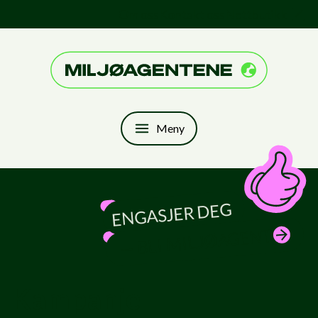
Hopp til innhold
Om oss
Kontakt oss
Nettbutikk
Til forsiden
Meny
ENGASJER DEG
— BLI MILJØAGENT
Kampanje