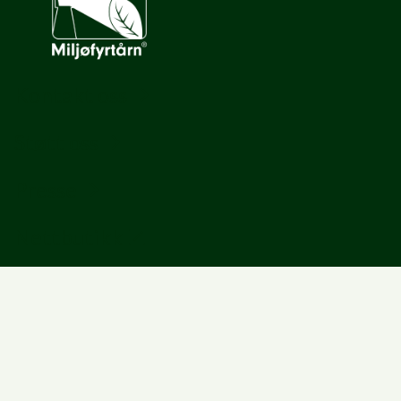
Kontakt oss
Støtt oss
Presse
Nettbutikk
Samarbeid
Miljøagentrapporten
About us