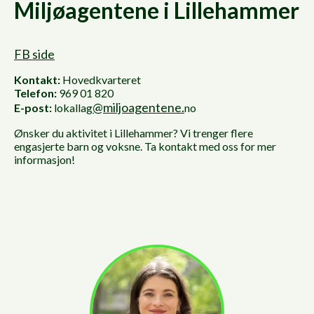
Miljøagentene i Lillehammer
FB side
Kontakt:
Hovedkvarteret
Telefon:
969 01 820
@miljoagentene.
E-post:
lokallag
no
Ønsker du aktivitet i Lillehammer? Vi trenger flere
engasjerte barn og voksne. Ta kontakt med oss for mer
informasjon!