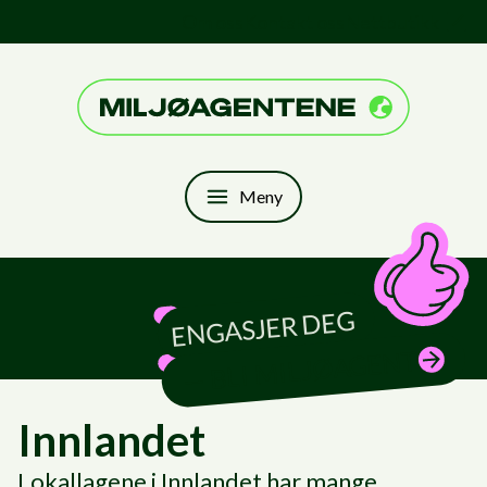
Hopp til innhold
Om oss
Kontakt oss
Nettbutikk
Til forsiden
Meny
ENGASJER DEG
— BLI MILJØAGENT
Innlandet
Lokallagene i Innlandet har mange