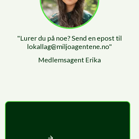
"
Lurer du på noe? Send en epost til
lokallag@miljoagentene.no
"
Medlemsagent
Erika
Kalender