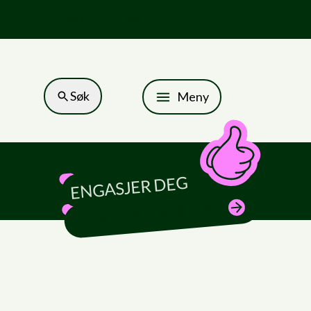
Om oss
Kontakt oss
Nettbutikk
Søk
Meny
ENGASJER DEG
— BLI MILJØAGENT