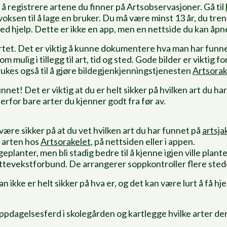
registrere artene du finner på Artsobservasjoner. Gå til
 voksen til å lage en bruker. Du må være minst 13 år, du tr
ed hjelp. Dette er ikke en app, men en nettside du kan åpne
kartet. Det er viktig å kunne dokumentere hva man har funn
m mulig i tillegg til art, tid og sted. Gode bilder er viktig 
kes også til å gjøre bildegjenkjenningstjenesten
Artsorak
nnet! Det er viktig at du er helt sikker på hvilken art du har
derfor bare arter du kjenner godt fra før av.
være sikker på at du vet hvilken art du har funnet på
artsja
v arten hos
Artsorakelet
, på nettsiden eller i appen.
eplanter, men bli stadig bedre til å kjenne igjen ville plant
yttevekstforbund. De arrangerer soppkontroller flere stede
 ikke er helt sikker på hva er, og det kan være lurt å få hjel
oppdagelsesferd i skolegården og kartlegge hvilke arter de