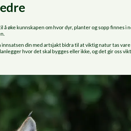
bedre
il å øke kunnskapen om hvor dyr, planter og sopp finnes i n
n.
 innsatsen din med artsjakt bidra til at viktig natur tas var
planlegger hvor det skal bygges eller ikke, og det gir oss v