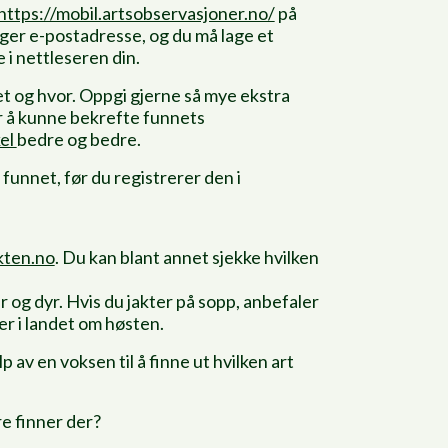
https://mobil.artsobservasjoner.no/
på
enger e-postadresse, og du må lage et
 i nettleseren din.
et og hvor. Oppgi gjerne så mye ekstra
for å kunne bekrefte funnets
el
bedre og bedre.
 funnet, før du registrerer den i
kten.no
. Du kan blant annet sjekke hvilken
er og dyr. Hvis du jakter på sopp, anbefaler
r i landet om høsten.
p av en voksen til å finne ut hvilken art
re finner der?