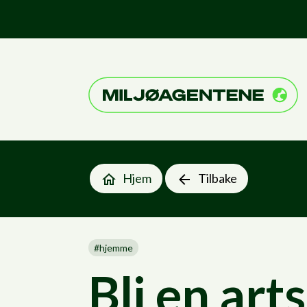
Til forsiden
Hjem
Tilbake
#
hjemme
Bli en art