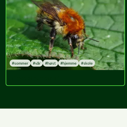
#
sommer
#
vår
#
høst
#
hjemme
#
skole
Bli med på humlesafari