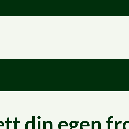
Hopp til innhold
tt din egen fr