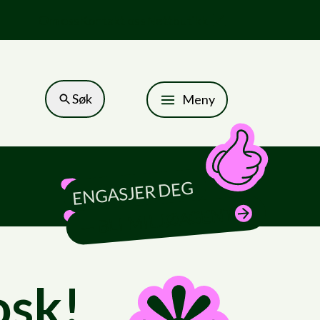
Om oss
Kontakt oss
Nettbutikk
Søk
Meny
ENGASJER DEG
— BLI MILJØAGENT
osk!