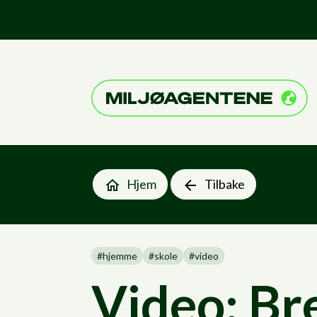
Til forsiden
Hjem
Tilbake
#
hjemme
#
skole
#
video
Video: Bre