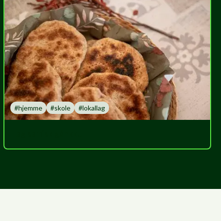
#
hjemme
#
skole
#
lokallag
Lag samisk gáhkku