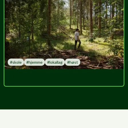
#
skole
#
hjemme
#
lokallag
#
høst
Dra på sporløs ferdsel!