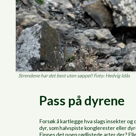
Strendene har det best uten søppel! Foto: Hedvig Idås
Pass på dyrene
Forsøk å kartlegge hva slags insekter og 
dyr, som halvspiste konglerester eller d
Finnes det noen rødlistede arter der? Elle