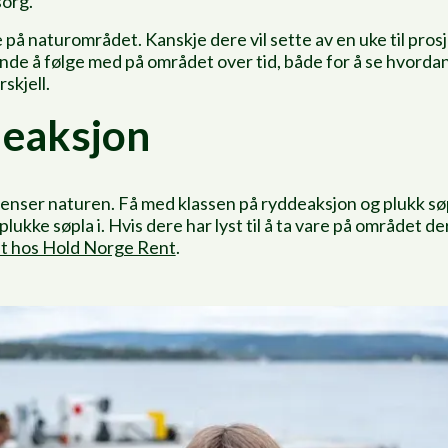
sorg.
 på naturområdet. Kanskje dere vil sette av en uke til pros
de å følge med på området over tid, både for å se hvorda
skjell.
deaksjon
renser naturen. Få med klassen på ryddeaksjon og plukk sø
lukke søpla i. Hvis dere har lyst til å ta vare på området de
t hos Hold Norge Rent
.