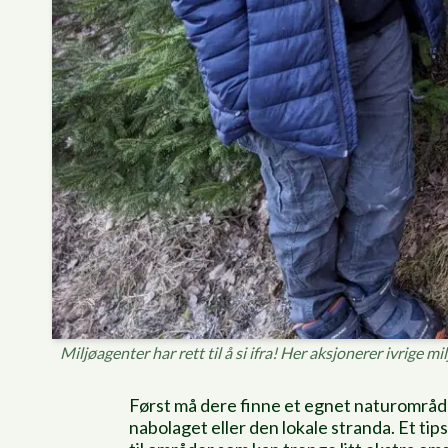
Miljøagenter har rett til å si ifra! Her aksjonerer ivrige 
Først må dere finne et egnet naturområde
nabolaget eller den lokale stranda. Et ti