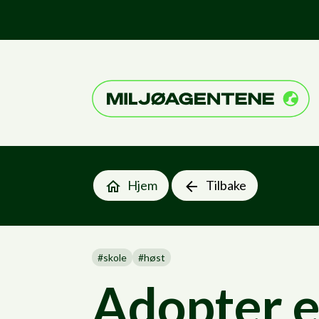
Til forsiden
Hjem
Tilbake
#
skole
#
høst
Adopter 