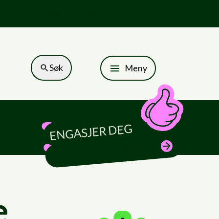
Om oss
Kontakt oss
Nettbutikk
Søk
Meny
ENGASJER DEG
— BLI MILJØAGENT
e