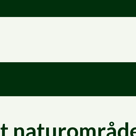
Hopp til innhold
et naturområd