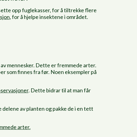
tte opp fuglekasser, for å tiltrekke flere
sjon
, for å hjelpe insektene i området.
nn av mennesker. Dette er fremmede arter.
yper som finnes fra før. Noen eksempler på
bservasjoner
. Dette bidrar til at man får
e delene av planten og pakke de i en tett
remmede arter.