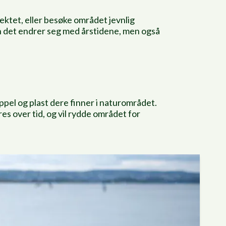
jektet, eller besøke området jevnlig
n det endrer seg med årstidene, men også
ppel og plast dere finner i naturområdet.
res over tid, og vil rydde området for