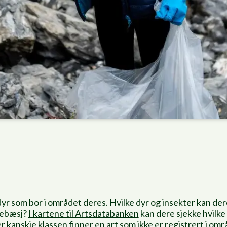
dyr som bor i området deres. Hvilke dyr og insekter kan de
yrebæsj?
I kartene til Artsdatabanken
kan dere sjekke hvilke
r kanskje klassen finner en art som ikke er registrert i omr