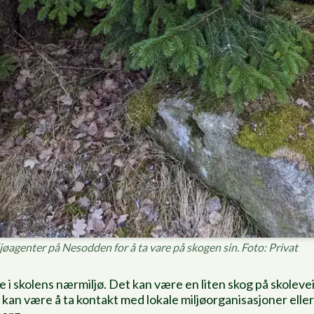
miljøagenter på Nesodden for å ta vare på skogen sin. Foto: Privat
 i skolens nærmiljø. Det kan være en liten skog på skolev
ps kan være å ta kontakt med lokale miljøorganisasjoner ell