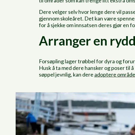
til områder som kan trenge litt ekstra om
Dere velger selv hvor lenge dere vil passe
gjennom skoleåret. Det kan være spennen
for å sjekke om innsatsen deres gjør en for
Arranger en ryd
Forsøpling lager trøbbel for dyra og foru
Husk å ta med dere hansker og poser til å p
søppel jevnlig, kan dere
adoptere område