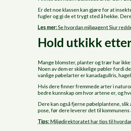
Er det noe klassen kan gjøre for at insekt
fugler og gi de et trygt sted å hekke. De
Les mer:
Se hvordan miljøagent Sjur redd
Hold utkikk ette
Mange blomster, planter og trær har ikke
Noen av dem er skikkelige pøbler fordi de
vanlige pøbelarter er kanadagullris, hage
Hvis dere finner fremmede arter i natur
bedre kunnskap om hvor artene er, og hvor
Dere kan også fjerne pøbelplantene, slik a
pose, før dere leverer det til kommunens 
Tips:
Miljødirektoratet har tips til hvorda