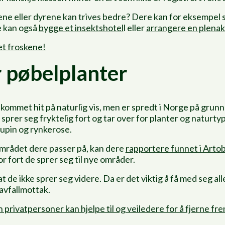
ene eller dyrene kan trives bedre? Dere kan for eksempel se
re kan også
bygge et insektshotel
l eller
arrangere en plenak
et froskene!
r pøbelplanter
 kommet hit på naturlig vis, men er spredt i Norge på gru
 sprer seg fryktelig fort og tar over for planter og naturt
lupin og rynkerose.
området dere passer på, kan dere
rapportere funnet i Arto
 fort de sprer seg til nye områder.
t de ikke sprer seg videre. Da er det viktig å få med seg all
avfallmottak.
n privatpersoner kan hjelpe til og veiledere for å fjerne f